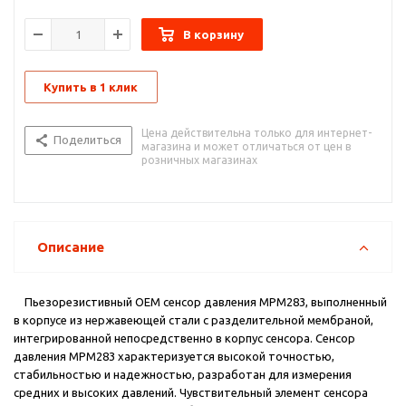
сенсора защищен разделительной мембраной, которая
исключает возможность контакта с коррозионными и
В корзину
проводящими жидкостями.
Купить в 1 клик
Цена действительна только для интернет-
Поделиться
магазина и может отличаться от цен в
розничных магазинах
Описание
Пьезорезистивный OEM сенсор давления MPM283, выполненный
в корпусе из нержавеющей стали с разделительной мембраной,
интегрированной непосредственно в корпус сенсора. Сенсор
давления MPM283 характеризуется высокой точностью,
стабильностью и надежностью, разработан для измерения
средних и высоких давлений. Чувствительный элемент сенсора