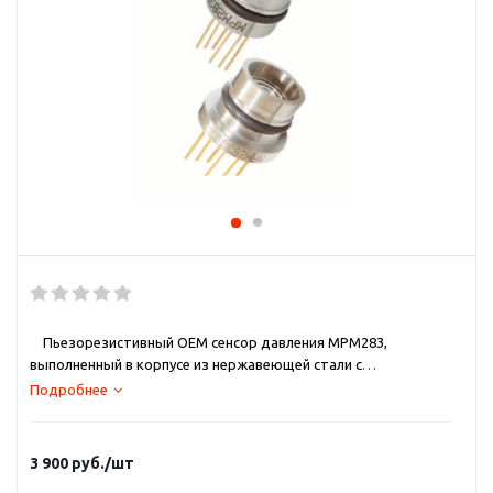
Пьезорезистивный OEM сенсор давления MPM283,
выполненный в корпусе из нержавеющей стали с
разделительной мембраной, интегрированной
Подробнее
непосредственно в корпус сенсора. Сенсор
давления MPM283 характеризуется высокой точностью,
стабильностью и надежностью, разработан для измерения
3 900
руб.
/шт
средних и высоких давлений. Чувствительный элемент