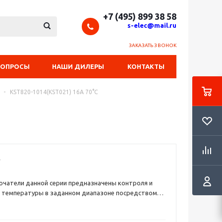
+7 (495) 899 38 58
s-elec@mail.ru
ЗАКАЗАТЬ ЗВОНОК
ВОПРОСЫ
НАШИ ДИЛЕРЫ
КОНТАКТЫ
-
KST820-1014(KST021) 16А 70°C
тели данной серии предназначены контроля и
я температуры в заданном диапазоне посредством
замыкания электрической цепи.Замыкание и
ектрической цепи происходит за счет деформации
менения: