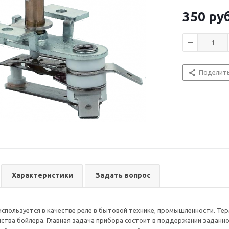
биметаллическ
тепловент
350
руб
масляные о
водонагре
Получить доп
конвектор
сотрудничеств
электричес
можно у менед
Поделит
(495) 772 38 5
Характеристики
Задать вопрос
используется в качестве реле в бытовой технике, промышленности. Т
ства бойлера. Главная задача прибора состоит в поддержании заданно