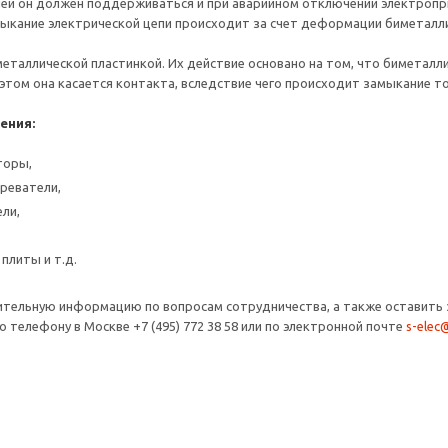
й он должен поддерживаться и при аварийном отключении электропри
ыкание электрической цепи происходит за счет деформации биметаллич
еталлической пластинкой. Их действие основано на том, что биметалли
этом она касается контакта, вследствие чего происходит замыкание то
ения:
торы,
реватели,
ли,
 плиты и т.д.
тельную информацию по вопросам сотрудничества, а также оставить 
 телефону в Москве +7 (495) 772 38 58 или по электронной почте
s-elec