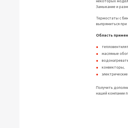
некоторых моделе
Замыкание и разм
Термостаты с бим
выпрямиться при 
Область примен
тепловентиля
масляные обог
водонагревате
конвекторы,
электрические
Получить дополни
нашей компании по