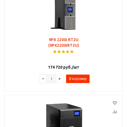
9PX 2200i RT2U
(9PX2200IRT2U)
174 720
руб.
/шт
В корзину