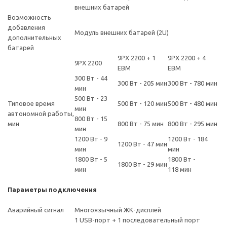
внешних батарей
Возможность
добавления
Модуль внешних батарей (2U)
дополнительных
батарей
9PX 2200 + 1
9PX 2200 + 4
9PX 2200
EBM
EBM
300 Вт - 44
300 Вт - 205 мин
300 Вт - 780 мин
мин
500 Вт - 23
Типовое время
500 Вт - 120 мин
500 Вт - 480 мин
мин
автономной работы,
800 Вт - 15
мин
800 Вт - 75 мин
800 Вт - 295 мин
мин
1200 Вт - 9
1200 Вт - 184
1200 Вт - 47 мин
мин
мин
1800 Вт - 5
1800 Вт -
1800 Вт - 29 мин
мин
118 мин
Параметры подключения
Аварийный сигнал
Многоязычный ЖК-дисплей
1 USB-порт + 1 последовательный порт