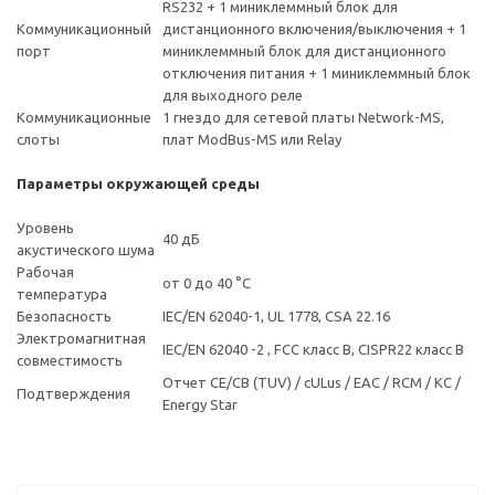
RS232 + 1 миниклеммный блок для
Коммуникационный
дистанционного включения/выключения + 1
порт
миниклеммный блок для дистанционного
отключения питания + 1 миниклеммный блок
для выходного реле
Коммуникационные
1 гнездо для сетевой платы Network-MS,
слоты
плат ModBus-MS или Relay
Параметры окружающей среды
Уровень
40 дБ
акустического шума
Рабочая
от 0 до 40 °C
температура
Безопасность
IEC/EN 62040-1, UL 1778, CSA 22.16
Электромагнитная
IEC/EN 62040 -2 , FCC класс B, CISPR22 класс B
совместимость
Отчет CE/CB (TUV) / cULus / EAC / RCM / KC /
Подтверждения
Energy Star