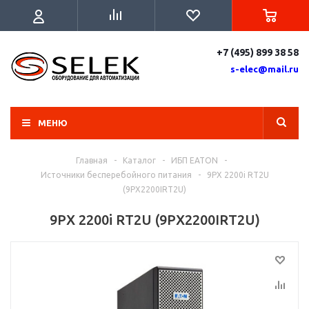
+7 (495) 899 38 58
s-elec@mail.ru
МЕНЮ
Главная
-
Каталог
-
ИБП EATON
-
Источники бесперебойного питания
-
9PX 2200i RT2U
(9PX2200IRT2U)
9PX 2200i RT2U (9PX2200IRT2U)