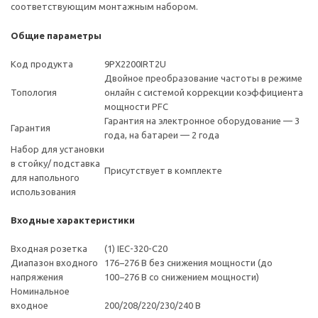
соответствующим монтажным набором.
Общие параметры
Код продукта
9PX2200IRT2U
Двойное преобразование частоты в режиме
Топология
онлайн с системой коррекции коэффициента
мощности PFC
Гарантия на электронное оборудование — 3
Гарантия
года, на батареи — 2 года
Набор для установки
в стойку/ подставка
Присутствует в комплекте
для напольного
использования
Входные характеристики
Входная розетка
(1) IEC-320-C20
Диапазон входного
176−276 В без снижения мощности (до
напряжения
100−276 В со снижением мощности)
Номинальное
входное
200/208/220/230/240 В