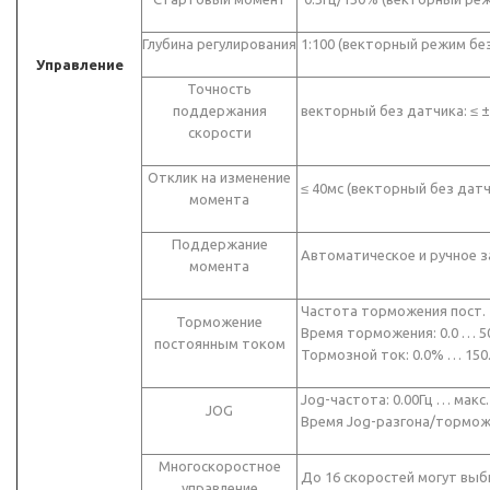
Глубина регулирования
1:100 (векторный режим бе
Управление
Точность
поддержания
векторный без датчика: ≤ ±
скорости
Отклик на изменение
≤ 40мс (векторный без датч
момента
Поддержание
Автоматическое и ручное з
момента
Частота торможения пост. т
Торможение
Время торможения: 0.0 … 50.
постоянным током
Тормозной ток: 0.0% … 150
Jog-частота: 0.00Гц … макс.
JOG
Время Jog-разгона/торможе
Многоскоростное
До 16 скоростей могут выб
управление