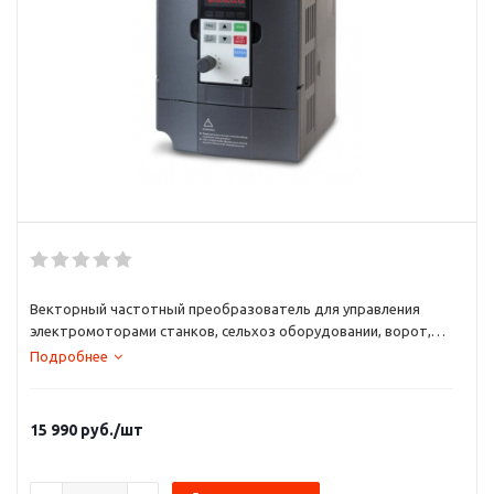
Векторный частотный преобразователь для управления
электромоторами станков, сельхоз оборудовании, ворот,
ленточных транспортеров, вращателей, миксеров,
Подробнее
вентиляторов и насосов небольшой мощности(до 3,7кВт).
15 990
руб.
/шт