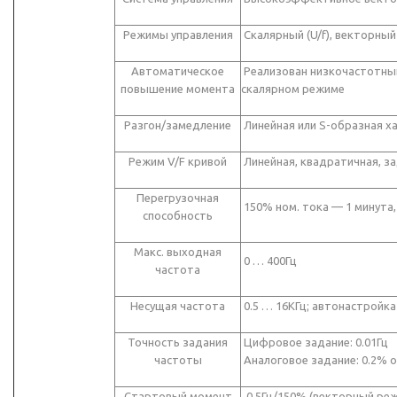
Режимы управления
Скалярный (U/f), векторный
Автоматическое
Реализован низкочастотный
повышение момента
скалярном режиме
Разгон/замедление
Линейная или S-образная х
Режим V/F кривой
Линейная, квадратичная, з
Перегрузочная
150% ном. тока — 1 минута,
способность
Макс. выходная
0 … 400Гц
частота
Несущая частота
0.5 … 16КГц; автонастройка
Точность задания
Цифровое задание: 0.01Гц
частоты
Аналоговое задание: 0.2% о
Стартовый момент
0.5Гц/150% (векторный реж