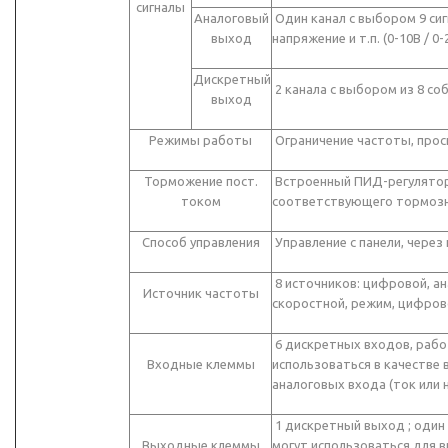
сигналы
Аналоговый
Один канал с выбором 9 сиг
выход
напряжение и т.п. (0-10В / 0-
Дискретный
2 канала с выбором из 8 со
выход
Режимы работы
Ограничение частоты, прос
Торможение пост.
Встроенный ПИД-регулятор
током
соответствующего тормозно
Способ управления
Управление с панели, чере
8 источников: цифровой, ан
Источник частоты
скоростной, режим, цифров
6 дискретных входов, рабо
Входные клеммы
использоваться в качестве 
аналоговых входа (ток или 
1 дискретный выход ; один 
Выходные клеммы
могут использоваться для в