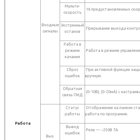
Мульти-
16 предустановленных скор
скорость
Входные
Экстренный
Прерывание выхода контр
сигналы
останов
Работа в
режиме
Работа в режиме управлени
качания
Сброс
При активной функции защи
ошибок
вручную
Обратная
(0-10В), (0-20мА) с настра
связь ПИД
Статус
Отображение на панели стат
работы
работа по программе.
Работа
Вывод
Реле — ~250В 7A
ошибок
Вых.