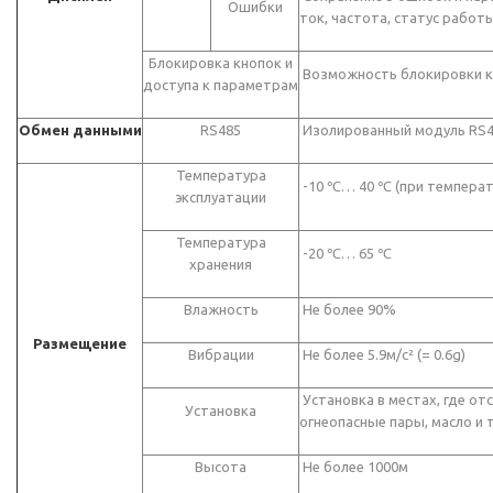
Ошибки
ток, частота, статус работ
Блокировка кнопок и
Возможность блокировки к
доступа к параметрам
Обмен данными
RS485
Изолированный модуль RS4
Температура
-10 ℃… 40 ℃ (при темпера
эксплуатации
Температура
-20 ℃… 65 ℃
хранения
Влажность
Не более 90%
Размещение
Вибрации
Не более 5.9м/с² (= 0.6g)
Установка в местах, где от
Установка
огнеопасные пары, масло и т
Высота
Не более 1000м