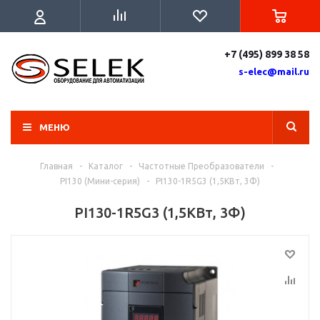
+7 (495) 899 38 58
s-elec@mail.ru
МЕНЮ
Главная
-
Каталог
-
Частотные Преобразователи
-
PI130 (Мини-серия)
-
PI130-1R5G3 (1,5КВт, 3Ф)
PI130-1R5G3 (1,5КВт, 3Ф)