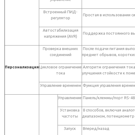
Встроенный ПИД-
Простая в использовании с
регулятор
Автостабилизация
Поддержка постоянного вых
напряжения (AVR)
Проверка внешних
После подачи питания выпо
соединений
предмет обрывов, коротких
Персонализация
Цикловое ограничение
Алгоритм ограничения тока
тока
улучшения стойкости к пом
Управление временем
Функция управления времен
Управлнение
Панель/клеммы/порт RS-48
Установка
8 способов, включая аналог
частоты
диапазоном, потенциометр п
Запуск
Вперед/назад