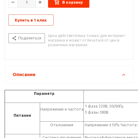
В корзину
Купить в 1 клик
Цена действительна только для интернет-
Поделиться
магазина и может отличаться от цен в
розничных магазинах
Описание
Параметр
1 фаза 220В, 50/60Гц
Напряжение и частота
3 фазы 380В
Питание
Отклонения
Напряжение:±10% Частота
Система управления
Высокоэффективное вектор