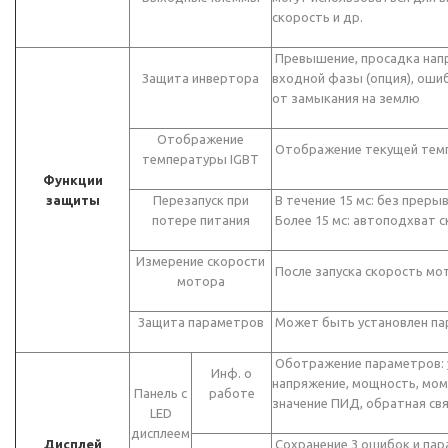
скорость и др.
Превышение, просадка напр
Защита инвертора
входной фазы (опция), оши
от замыкания на землю
Отображение
Отображение текущей тем
температуры IGBT
Функции
защиты
Перезапуск при
В течение 15 мс: без прерыв
потере питания
Более 15 мс: автоподхват 
Измерение скорости
После запуска скорость мо
мотора
Защита параметров
Может быть установлен па
Оботражение параметров: ус
Инф. о
напряжение, мощность, моме
Панель с
работе
значение ПИД, обратная св
LED
дисплеем
Дисплей
Сохранение 3 ошибок и пара