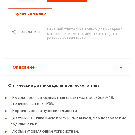
переполюсовки.
Датчики АC типа имеют защиту от импульсных бросков
Купить в 1 клик
напряжения.
Цена действительна только для интернет-
Поделиться
магазина и может отличаться от цен в
розничных магазинах
Описание
Оптические датчики цилиндрического типа
Высокопрочная компактная структура с резьбой М18,
степенью защиты IP65.
Корректировка чувствительности.
Датчики DC типа имеют NPN и PNP выход, что позволяет их
подключать к
любым управляющим устройствам.