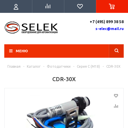
+7 (495) 899 38 58
s-elec@mail.ru
МЕНЮ
Главная
-
Каталог
-
Фотодатчики
-
Серия C (M18)
-
CDR-30X
CDR-30X