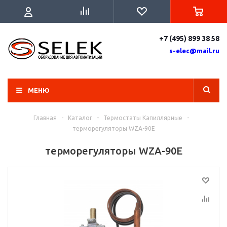
+7 (495) 899 38 58
s-elec@mail.ru
МЕНЮ
Главная
-
Каталог
-
Термостаты Капиллярные
-
терморегуляторы WZA-90E
терморегуляторы WZA-90E