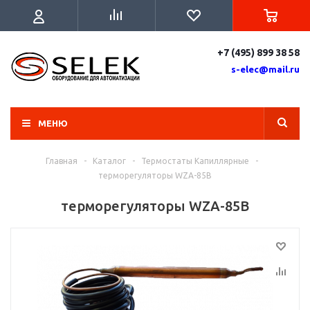
+7 (495) 899 38 58
s-elec@mail.ru
МЕНЮ
Главная
-
Каталог
-
Термостаты Капиллярные
-
терморегуляторы WZA-85B
терморегуляторы WZA-85B