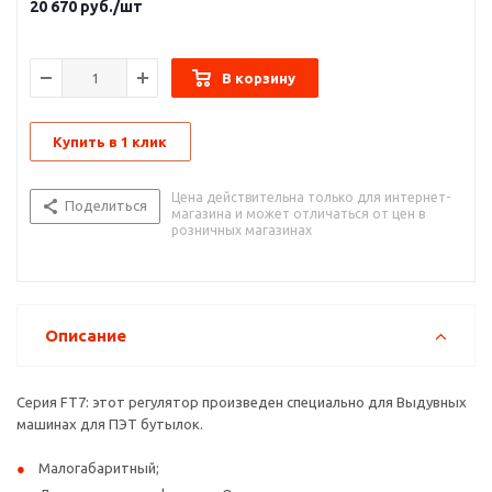
20 670
руб.
/шт
Выбираемые управляющие аналоговые сигналы: 0-20 мА,
4-20 мА, 0-5 В DC, 0-10 В DC , 2-10 В DC, кнопки на панеле
регулируемое время плавного включения и выключения
В корзину
Купить в 1 клик
Цена действительна только для интернет-
Поделиться
магазина и может отличаться от цен в
розничных магазинах
Описание
Серия FT7: этот регулятор произведен специально для Выдувных
машинах для ПЭТ бутылок.
Малогабаритный;