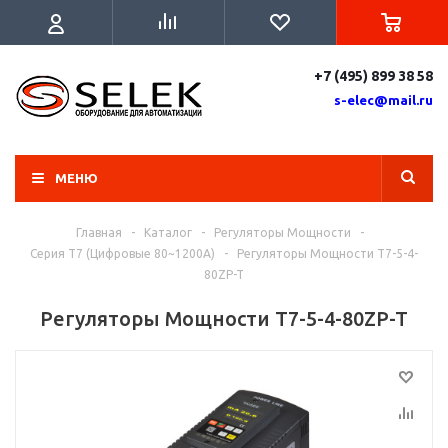
+7 (495) 899 38 58
s-elec@mail.ru
МЕНЮ
Главная
-
Каталог
-
Регуляторы Мощности
-
Серия T7 (Цифровые 80~1200A)
-
Регуляторы Мощности T7-5-4-
80ZP-T
Регуляторы Мощности T7-5-4-80ZP-T