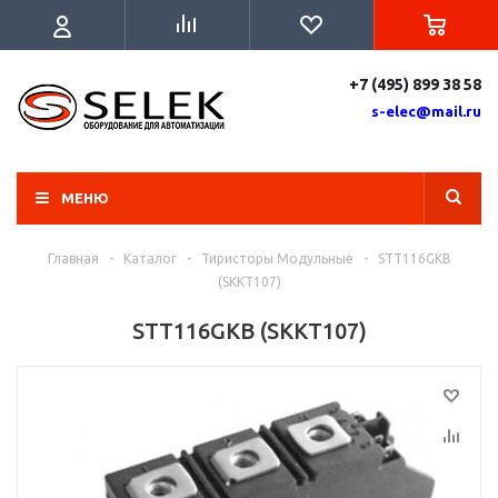
+7 (495) 899 38 58
s-elec@mail.ru
МЕНЮ
Главная
-
Каталог
-
Тиристоры Модульные
-
STT116GKB
(SKKT107)
STT116GKB (SKKT107)