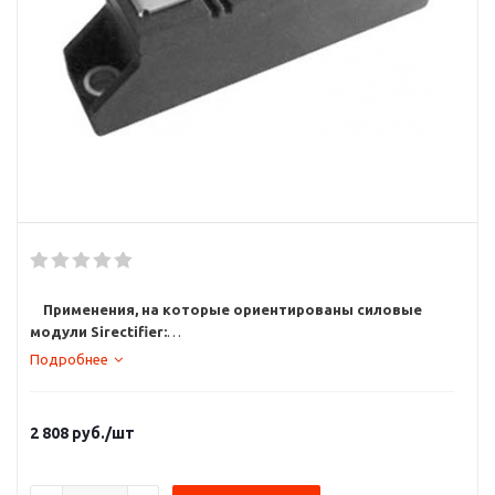
Применения, на которые ориентированы силовые
модули Sirectifier:
привода: вентиляторы, насосы, мельницы, краны,
Подробнее
подъемники, эскалаторы, конвейерные линии;
технологические процессы: сварка, индукционный нагрев,
электрохимическая обработка;
2 808
руб.
/шт
индустриальные применения: печатные машины, ткацкое
оборудование, линии розлива, промышленные роботы,