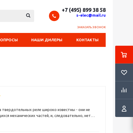
+7 (495) 899 38 58
s-elec@mail.ru
ЗАКАЗАТЬ ЗВОНОК
ВОПРОСЫ
НАШИ ДИЛЕРЫ
КОНТАКТЫ
твердотельных реле широко известны - они не
хся механических частей, и, следовательно, нет
 механического повреждения и износа. Однако,
 устанавливаются с вертикальным расположением
 твердотельные реле могут быть выведены из
бы ничто не мешало естественной циркуляции