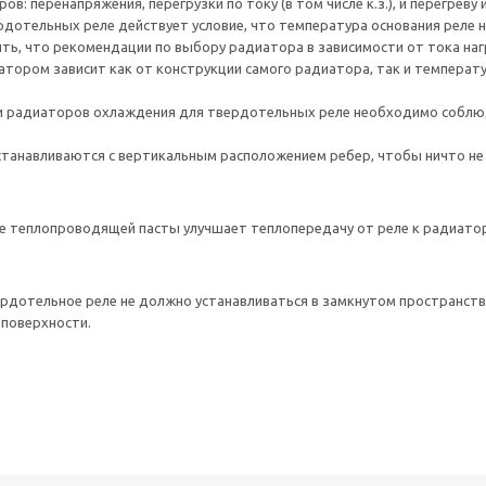
в: перенапряжения, перегрузки по току (в том числе к.з.), и перегреву
дотельных реле действует условие, что температура основания реле 
, что рекомендации по выбору радиатора в зависимости от тока наг
тором зависит как от конструкции самого радиатора, так и температ
радиаторов охлаждения для твердотельных реле необходимо соблюд
анавливаются с вертикальным расположением ребер, чтобы ничто не 
 теплопроводящей пасты улучшает теплопередачу от реле к радиатор
дотельное реле не должно устанавливаться в замкнутом пространстве
поверхности.