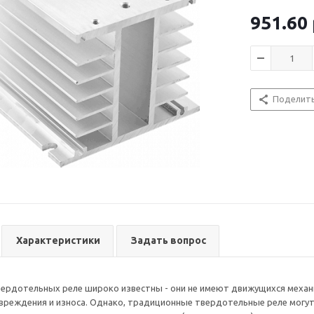
строя от возд
воздуха вд
перегрузки по т
951.60
использов
недостаточног
теплоперед
твердотельных
основания рел
Следует отме
Кроме того, т
зависимости о
замкнутом про
эффективност
Поделит
пластиковой, 
конструкции с
движения воз
При применен
реле необход
Характеристики
Задать вопрос
дотельных реле широко известны - они не имеют движущихся механиче
вреждения и износа. Однако, традиционные твердотельные реле могут