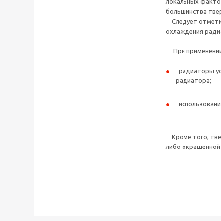
локальных факторо
большинства твер
Следует отметить
охлаждения радиа
При применении 
радиаторы уст
радиатора;
использование
Кроме того, твер
либо окрашенной 