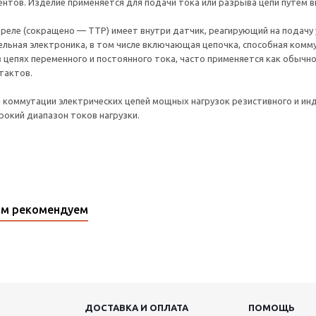
нтов. Изделие применяется для подачи тока или разрыва цепи путем 
ле (сокращено — ТТР) имеет внутри датчик, реагирующий на подачу у
льная электроника, в том числе включающая цепочка, способная ком
 цепях переменного и постоянного тока, часто применяется как обычное
тактов.
я коммутации электрических цепей мощных нагрузок резистивного и ин
окий диапазон токов нагрузки.
ом рекомендуем
ДОСТАВКА И ОПЛАТА
ПОМОЩЬ