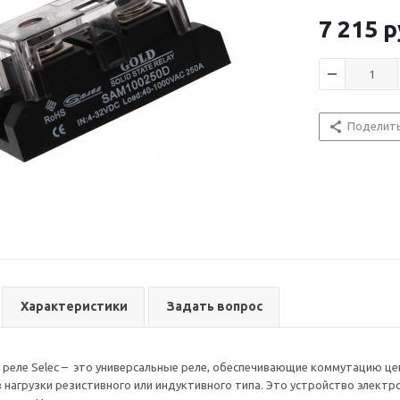
видов реле, в
нагрузок рези
применяется д
трехфазной се
7 215
р
управления (д
Твердотельно
реагирующий н
составе издел
включающая ц
Устройство мо
Поделит
постоянного т
разница в том
Характеристики
Задать вопрос
еле Selec – это универсальные реле, обеспечивающие коммутацию це
 нагрузки резистивного или индуктивного типа. Это устройство электро