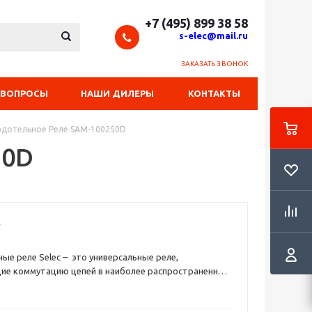
+7 (495) 899 38 58
s-elec@mail.ru
ЗАКАЗАТЬ ЗВОНОК
 ВОПРОСЫ
НАШИ ДИЛЕРЫ
КОНТАКТЫ
рдотельное Реле SAM-100250D
50D
 реле Selec – это универсальные реле,
ие коммутацию цепей в наиболее распространенных
сти диапазонах токов нагрузки резистивного или
типа. Это устройство электронного типа, один из
 для коммутации электрических цепей мощных