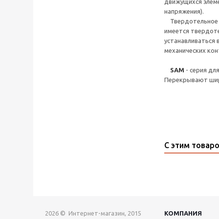
движущихся элеме
напряжения).
Твердотельное ре
имеется твердоте
устанавливаться в
механических кон
SAM
- серия дл
Перекрывают шир
С этим товар
2026 © Интернет-магазин, 2015
КОМПАНИЯ