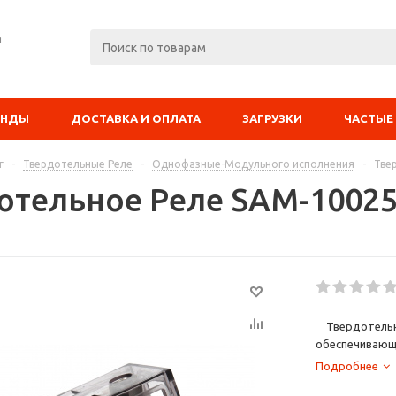
я
ЕНДЫ
ДОСТАВКА И ОПЛАТА
ЗАГРУЗКИ
ЧАСТЫЕ
г
-
Твердотельные Реле
-
Однофазные-Модульного исполнения
-
Тве
отельное Реле SAM-1002
Твердотельные
обеспечивающ
в промышленно
Подробнее
индуктивного 
SAM
- серия