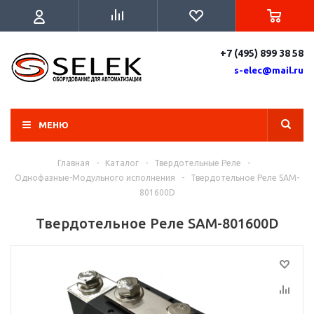
+7 (495) 899 38 58
s-elec@mail.ru
МЕНЮ
Главная
-
Каталог
-
Твердотельные Реле
-
Однофазные-Модульного исполнения
-
Твердотельное Реле SAM-
801600D
Твердотельное Реле SAM-801600D