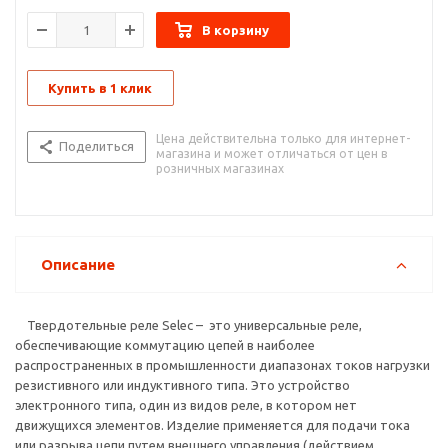
Твердотельное реле (сокращено — ТТР) имеет внутри
В корзину
датчик, реагирующий на подачу управляющего сигнала.
Кроме того, в составе изделия имеется твердотельная
электроника, в том числе включающая цепочка, способная
Купить в 1 клик
коммутировать большие токи. Устройство может
устанавливаться в цепях переменного и постоянного тока,
часто применяется как обычное реле. Главная разница в том,
Цена действительна только для интернет-
Поделиться
что в ТТР нет механических контактов.
магазина и может отличаться от цен в
розничных магазинах
Описание
Твердотельные реле Selec – это универсальные реле,
обеспечивающие коммутацию цепей в наиболее
распространенных в промышленности диапазонах токов нагрузки
резистивного или индуктивного типа. Это устройство
электронного типа, один из видов реле, в котором нет
движущихся элементов. Изделие применяется для подачи тока
или разрыва цепи путем внешнего управления (действием