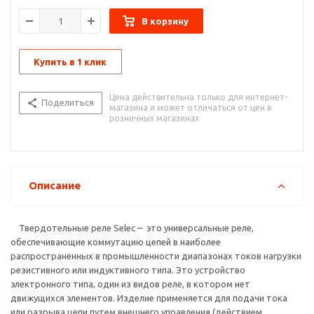
Твердотельное реле (сокращено — ТТР) имеет внутри
В корзину
датчик, реагирующий на подачу управляющего сигнала.
Кроме того, в составе изделия имеется твердотельная
электроника, в том числе включающая цепочка, способная
Купить в 1 клик
коммутировать большие токи. Устройство может
устанавливаться в цепях переменного и постоянного тока,
часто применяется как обычное реле. Главная разница в том,
Цена действительна только для интернет-
Поделиться
что в ТТР нет механических контактов.
магазина и может отличаться от цен в
розничных магазинах
Описание
Твердотельные реле Selec – это универсальные реле,
обеспечивающие коммутацию цепей в наиболее
распространенных в промышленности диапазонах токов нагрузки
резистивного или индуктивного типа. Это устройство
электронного типа, один из видов реле, в котором нет
движущихся элементов. Изделие применяется для подачи тока
или разрыва цепи путем внешнего управления (действием