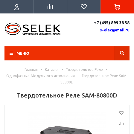
+7 (495) 899 38 58
s-elec@mail.ru
МЕНЮ
Главная
-
Каталог
-
Твердотельные Реле
-
Однофазные-Модульного исполнения
-
Твердотельное Реле SAM-
80800D
Твердотельное Реле SAM-80800D