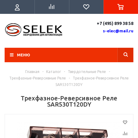
+7 (495) 899 38 58
s-elec@mail.ru
МЕНЮ
Главная
-
Каталог
-
Твердотельные Реле
-
Трехфазные-Реверсивные Реле
-
Трехфазное-Реверсивное Реле
SAR530T120DY
Трехфазное-Реверсивное Реле
SAR530T120DY