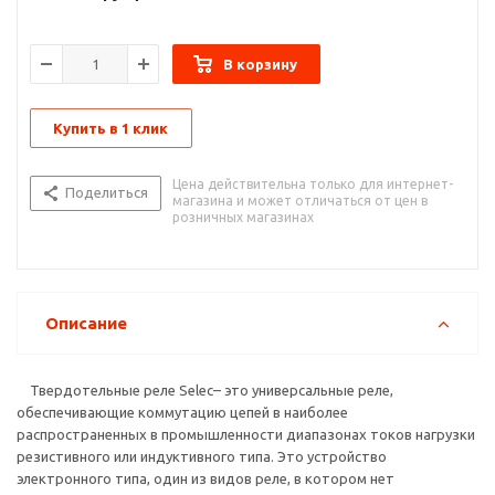
для подачи тока или разрыва цепи путем внешнего
управления (действием небольшого напряжения).
В корзину
Твердотельное реле (сокращено — ТТР) имеет внутри
датчик, реагирующий на подачу управляющего сигнала.
Кроме того, в составе изделия имеется твердотельная
Купить в 1 клик
электроника, в том числе включающая цепочка, способная
коммутировать большие токи. Устройство может
устанавливаться в цепях переменного и постоянного тока,
Цена действительна только для интернет-
Поделиться
магазина и может отличаться от цен в
часто применяется как обычное реле. Главная разница в том,
розничных магазинах
что в ТТР нет механических контактов.
SAR
- Твердотельные трехфазные реверсивные реле с
управлением 10...32V DC имеют широкое распространение в
различных областях промышленности. Типичное применение
Описание
- системы с электродвигателями, где происходит частая
коммутация.
Твердотельные реле Selec– это универсальные реле,
обеспечивающие коммутацию цепей в наиболее
распространенных в промышленности диапазонах токов нагрузки
резистивного или индуктивного типа. Это устройство
электронного типа, один из видов реле, в котором нет