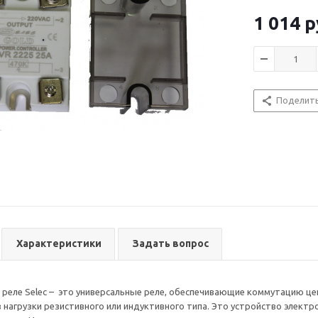
видов реле, в
применяется д
Регулирова
1 014
р
управления (д
Твердотельно
Регулирова
реагирующий н
для коррек
составе издел
включающая ц
Устройство мо
Поделит
постоянного т
разница в том
Характеристики
Задать вопрос
еле Selec – это универсальные реле, обеспечивающие коммутацию це
 нагрузки резистивного или индуктивного типа. Это устройство электро