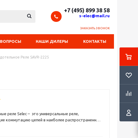
+7 (495) 899 38 58
s-elec@mail.ru
ЗАКАЗАТЬ ЗВОНОК
 ВОПРОСЫ
НАШИ ДИЛЕРЫ
КОНТАКТЫ
дотельное Реле SAVR-2225
 реле Selec – это универсальные реле,
ие коммутацию цепей в наиболее распространенных
сти диапазонах токов нагрузки резистивного или
ности с помощью ТТР этих серий эффективно
типа. Это устройство электронного типа, один из
: