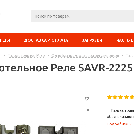
я
ЕНДЫ
ДОСТАВКА И ОПЛАТА
ЗАГРУЗКИ
ЧАСТЫЕ
г
-
Твердотельные Реле
-
Однофазные-с фазовой регулировкой
-
Твер
отельное Реле SAVR-2225
Твердотельные
обеспечивающ
в промышленно
SAV - В част
Подробнее
индуктивного 
осуществлять