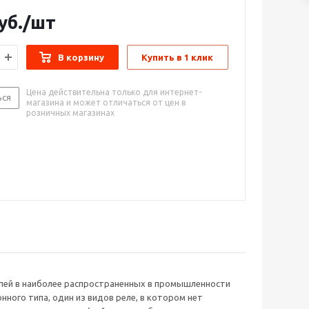
 котором нет движущихся элементов. Изделие
ля подачи тока или разрыва цепи путем внешнего
ние мощности ТЭНов;
уб.
/шт
ействием небольшого напряжения).
е реле (сокращено — ТТР) имеет внутри датчик,
ние напряжения на лампах накаливания, например,
а подачу управляющего сигнала. Кроме того, в
В корзину
Купить в 1 клик
тировки необходимого уровня освещенности и т.п.
ия имеется твердотельная электроника, в том числе
епочка, способная коммутировать большие токи.
Цена действительна только для интернет-
жет устанавливаться в цепях переменного и
ься
магазина и может отличаться от цен в
ока, часто применяется как обычное реле. Главная
розничных магазинах
, что в ТТР нет механических контактов.
пей в наиболее распространенных в промышленности
нного типа, один из видов реле, в котором нет