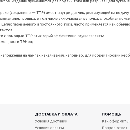
нтов. Изделие применяется для подачи тока или разрыва цепи путем 
ле (сокращено — ТТР) имеет внутри датчик, реагирующий на подачу у
льная электроника, в том числе включающая цепочка, способная ком
 цепях переменного и постоянного тока, часто применяется как обычное
нтактов.
сти с помощью ТТР этих серий эффективно осуществлять:
 мощности ТЭНов;
 напряжения на лампах накаливания, например, для корректировки необ
ДОСТАВКА И ОПЛАТА
ПОМОЩЬ
Условия доставки
Как оформить 
Условия оплаты
Вопрос-ответ