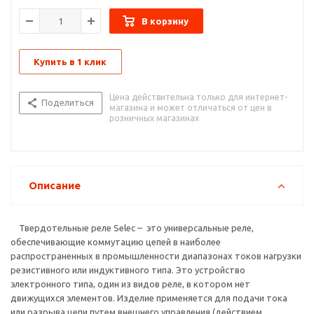
Твердотельное реле (сокращено — ТТР) имеет внутри
В корзину
датчик, реагирующий на подачу управляющего сигнала.
Кроме того, в составе изделия имеется твердотельная
электроника, в том числе включающая цепочка, способная
Купить в 1 клик
коммутировать большие токи. Устройство может
устанавливаться в цепях переменного и постоянного тока,
часто применяется как обычное реле. Главная разница в том,
Цена действительна только для интернет-
Поделиться
что в ТТР нет механических контактов.
магазина и может отличаться от цен в
розничных магазинах
SAV - В частности с помощью ТТР этих серий эффективно
осуществлять:
Описание
Твердотельные реле Selec – это универсальные реле,
обеспечивающие коммутацию цепей в наиболее
распространенных в промышленности диапазонах токов нагрузки
резистивного или индуктивного типа. Это устройство
электронного типа, один из видов реле, в котором нет
движущихся элементов. Изделие применяется для подачи тока
или разрыва цепи путем внешнего управления (действием