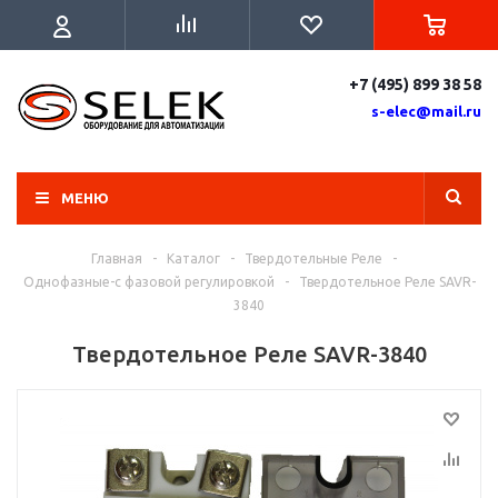
+7 (495) 899 38 58
s-elec@mail.ru
МЕНЮ
Главная
-
Каталог
-
Твердотельные Реле
-
Однофазные-с фазовой регулировкой
-
Твердотельное Реле SAVR-
3840
Твердотельное Реле SAVR-3840