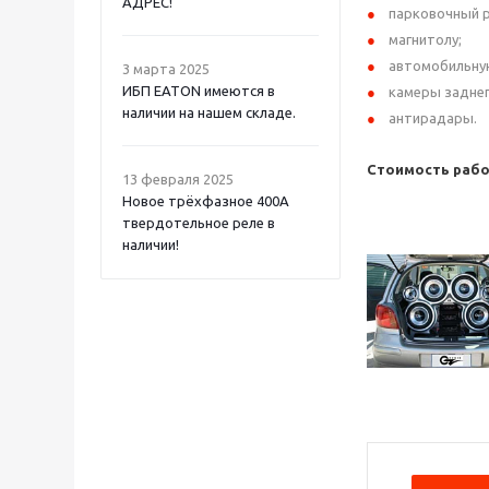
АДРЕС!
парковочный 
магнитолу;
автомобильну
3 марта 2025
ИБП EATON имеются в
камеры заднег
наличии на нашем складе.
антирадары.
Стоимость рабо
13 февраля 2025
Новое трёхфазное 400А
твердотельное реле в
наличии!