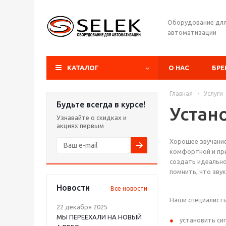
Оборудование дл
автоматизации
КАТАЛОГ
О НАС
БР
Главная
-
Услуги
Будьте всегда в курсе!
Устан
Узнавайте о скидках и
акциях первым
Хорошее звучание
комфортной и при
создать идеально
помнить, что звук
Новости
Все новости
Наши специалисты
22 декабря 2025
МЫ ПЕРЕЕХАЛИ НА НОВЫЙ
установить си