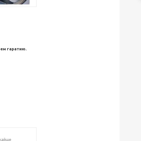
ем гаратию.
ижайше